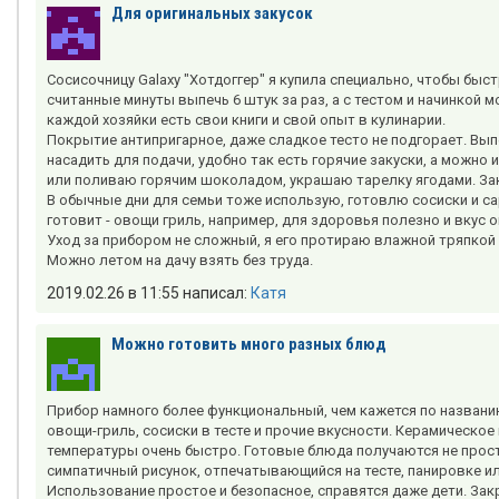
Для оригинальных закусок
Сосисочницу Galaxy "Хотдоггер" я купила специально, чтобы бы
считанные минуты выпечь 6 штук за раз, а с тестом и начинкой 
каждой хозяйки есть свои книги и свой опыт в кулинарии.
Покрытие антипригарное, даже сладкое тесто не подгорает. Вы
насадить для подачи, удобно так есть горячие закуски, а можно
или поливаю горячим шоколадом, украшаю тарелку ягодами. За
В обычные дни для семьи тоже использую, готовлю сосиски и сар
готовит - овощи гриль, например, для здоровья полезно и вкус 
Уход за прибором не сложный, я его протираю влажной тряпкой не
Можно летом на дачу взять без труда.
2019.02.26 в 11:55 написал:
Катя
Можно готовить много разных блюд
Прибор намного более функциональный, чем кажется по названи
овощи-гриль, сосиски в тесте и прочие вкусности. Керамическо
температуры очень быстро. Готовые блюда получаются не прос
симпатичный рисунок, отпечатывающийся на тесте, панировке ил
Использование простое и безопасное, справятся даже дети. Зак