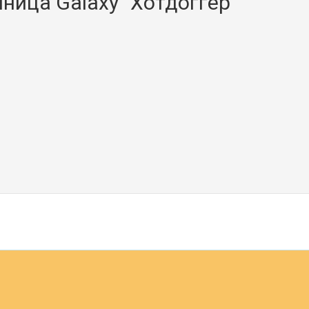
ница Galaxy "Хотдоггер"