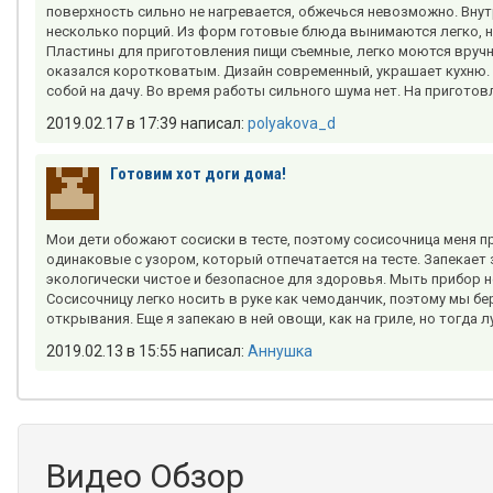
поверхность сильно не нагревается, обжечься невозможно. Вну
несколько порций. Из форм готовые блюда вынимаются легко, ни
Пластины для приготовления пищи съемные, легко моются вручн
оказался коротковатым. Дизайн современный, украшает кухню. Г
собой на дачу. Во время работы сильного шума нет. На пригото
2019.02.17 в 17:39 написал:
polyakova_d
Готовим хот доги дома!
Мои дети обожают сосиски в тесте, поэтому сосисочница меня 
одинаковые с узором, который отпечатается на тесте. Запекает з
экологически чистое и безопасное для здоровья. Мыть прибор 
Сосисочницу легко носить в руке как чемоданчик, поэтому мы бе
открывания. Еще я запекаю в ней овощи, как на гриле, но тогда 
2019.02.13 в 15:55 написал:
Аннушка
Видео Обзор