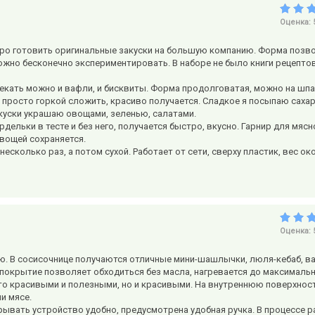
Оценка:
стро готовить оригинальные закуски на большую компанию. Форма позв
можно бесконечно экспериментировать. В наборе не было книги рецептов
пекать можно и вафли, и бисквиты. Форма продолговатая, можно на шп
 и просто горкой сложить, красиво получается. Сладкое я посыпаю саха
куски украшаю овощами, зеленью, салатами.
дельки в тесте и без него, получается быстро, вкусно. Гарнир для мяс
овощей сохраняется.
сколько раз, а потом сухой. Работает от сети, сверху пластик, вес окол
Оценка:
ю. В сосисочнице получаются отличные мини-шашлычки, люля-кебаб, в
е покрытие позволяет обходиться без масла, нагревается до максималь
то красивыми и полезными, но и красивыми. На внутреннюю поверхнос
и мясе.
рывать устройство удобно, предусмотрена удобная ручка. В процессе 