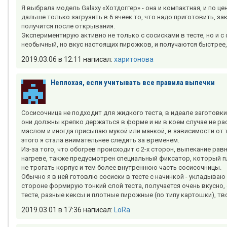
Я выбрала модель Galaxy «Хотдоггер» - она и компактная, и по цен
дальше только загрузить в 6 ячеек то, что надо приготовить, з
получится после открывания.
Экспериментирую активно не только с сосисками в тесте, но и с
необычный, но вкус настоящих пирожков, и получаются быстрее, 
2019.03.06 в 12:11 написал:
харитонова
Неплохая, если учитывать все правила выпечки
Сосисочница не подходит для жидкого теста, в идеале заготовки
они должны крепко держаться в форме и ни в коем случае не р
маслом и иногда присыпаю мукой или манкой, в зависимости от 
этого я стала внимательнее следить за временем.
Из-за того, что обогрев происходит с 2-х сторон, выпекание ра
нагреве, также предусмотрен специальный фиксатор, который п
не трогать корпус и тем более внутреннюю часть сосисочницы.
Обычно я в ней готовлю сосиски в тесте с начинкой - укладываю 
стороне формирую тонкий слой теста, получается очень вкусно,
тесте, разные кексы и плотные пирожные (по типу картошки), 
2019.03.01 в 17:36 написал:
LoRa