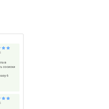
5
ла в
ть сосиски
разу 6
5