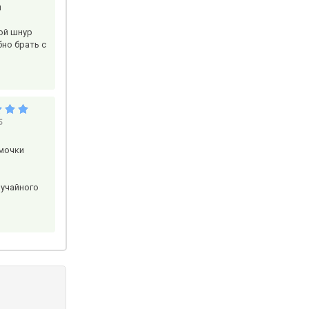
я
ой шнур
бно брать с
5
рмочки
лучайного