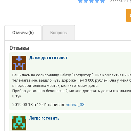
Голосов:
6
Ср
Отзывы (6)
Вопросы
Отзывы
Даже дети готовят
Решилась на сосисочницу Galaxy "Хотдоггер". Она компактная и н
телемагазине, вышло чуть дороже, чем 3 000 рублей. Она у меня 
в подозрительных местах, мы их готовим дома.
Прибор довольно безопасный, можно доверить детям-школьникам,
штук.
2019.03.13 в 12:01 написал:
nonna_33
Легко готовить