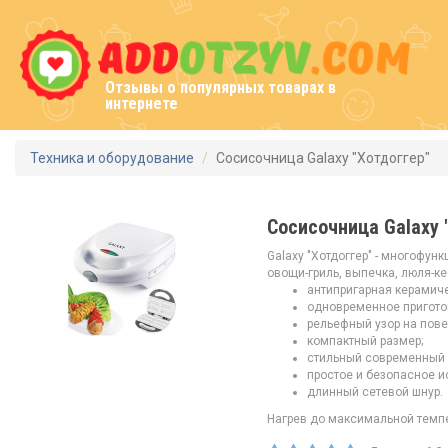
Отзывы о популярных товарах в
интернете
Техника и оборудование
Сосисочница Galaxy "Хотдоггер"
Сосисочница Galaxy 
Galaxy "Хотдоггер" - многофун
овощи-гриль, выпечка, люля-ке
антипригарная керамиче
одновременное пригото
рельефный узор на пове
компактный размер;
стильный современный 
простое и безопасное и
длинный сетевой шнур.
Нагрев до максимальной темпе