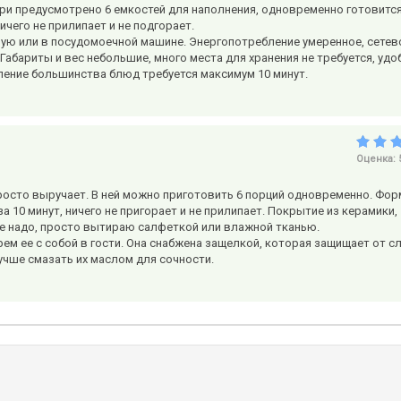
три предусмотрено 6 емкостей для наполнения, одновременно готовитс
чего не прилипает и не подгорает.
ую или в посудомоечной машине. Энергопотребление умеренное, сетев
абариты и вес небольшие, много места для хранения не требуется, удо
вление большинства блюд требуется максимум 10 минут.
Оценка:
просто выручает. В ней можно приготовить 6 порций одновременно. Фо
а 10 минут, ничего не пригорает и не прилипает. Покрытие из керамики,
не надо, просто вытираю салфеткой или влажной тканью.
рем ее с собой в гости. Она снабжена защелкой, которая защищает от с
лучше смазать их маслом для сочности.