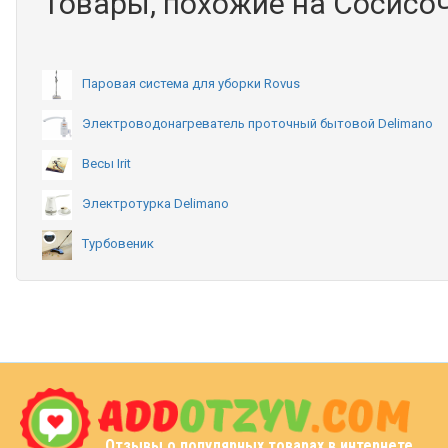
Товары, похожие на Сосисоч
Паровая система для уборки Rovus
Электроводонагреватель проточный бытовой Delimano
Весы Irit
Электротурка Delimano
Турбовеник
Отзывы о популярных товарах в интернете