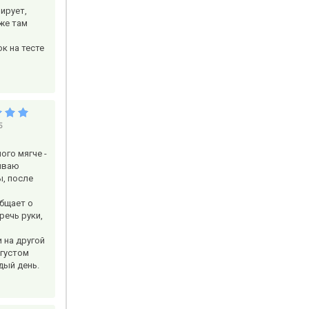
зирует,
 же там
к на тесте
5
ого мягче -
зываю
ы, после
общает о
речь руки,
и на другой
 густом
дый день.