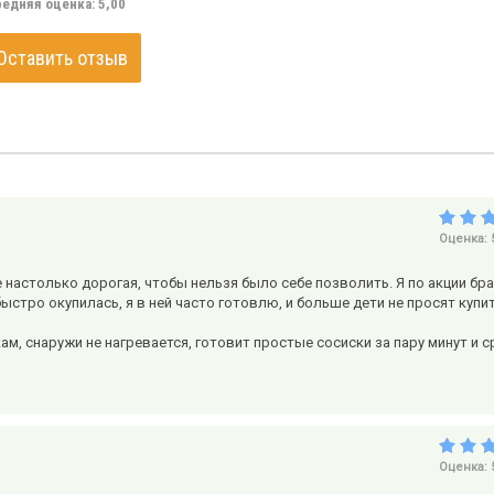
едняя оценка:
5,00
Оставить отзыв
Оценка:
е настолько дорогая, чтобы нельзя было себе позволить. Я по акции бра
быстро окупилась, я в ней часто готовлю, и больше дети не просят купи
 снаружи не нагревается, готовит простые сосиски за пару минут и с
Оценка: