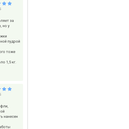
5
оляет за
, но у
ажки
рной пудрой
ного тоже
о 1,5 кг.
5
афли,
ной
ть нанесен
работы