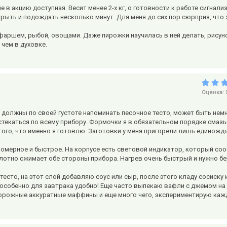
е в акцию доступная. Весит менее 2-х кг, о готовности к работе сигнали
акрыть и подождать несколько минут. Для меня до сих пор сюрприз, что
 фаршем, рыбой, овощами. Даже пирожки научилась в ней делать, рисуно
чем в духовке.
Оценка:
 должны по своей густоте напоминать песочное тесто, может быть немн
астекаться по всему прибору. Формочки я в обязательном порядке сма
того, что именно я готовлю. Заготовки у меня пригорели лишь единожд
вномерное и быстрое. На корпусе есть световой индикатор, который со
лотно сжимает обе стороны прибора. Нагрев очень быстрый и нужно бе
тесто, на этот слой добавляю соус или сыр, после этого кладу сосиску 
 особенно для завтрака удобно! Еще часто выпекаю вафли с джемом на
творожные аккуратные маффины и еще много чего, экспериментирую каж